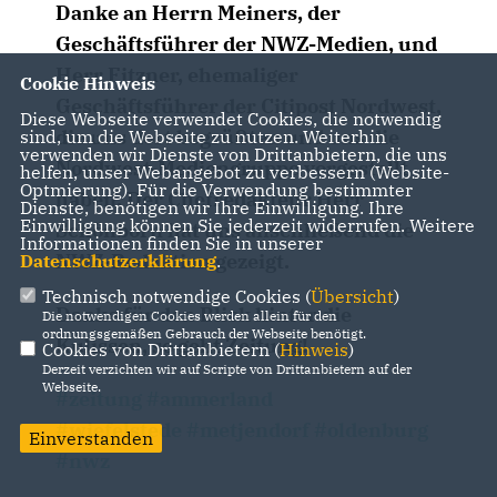
Danke an Herrn Meiners, der
Geschäftsführer der NWZ-Medien, und
Herr Fitzner, ehemaliger
Cookie Hinweis
Geschäftsführer der Citipost Nordwest,
Diese Webseite verwendet Cookies, die notwendig
die uns dort begrüßten und uns die
sind, um die Webseite zu nutzen. Weiterhin
verwenden wir Dienste von Drittanbietern, die uns
Nordwest-Mediengruppe vorgestellt
helfen, unser Webangebot zu verbessern (Website-
Optmierung). Für die Verwendung bestimmter
haben. Der Chefredakteur Herr
Dienste, benötigen wir Ihre Einwilligung. Ihre
Einwilligung können Sie jederzeit widerrufen. Weitere
Schönborn hat uns anschließend die
Informationen finden Sie in unserer
NWZ-Redaktion gezeigt.
Datenschutzerklärung
.
Technisch notwendige Cookies (
Übersicht
)
Danke für den Blick hinter die
Die notwendigen Cookies werden allein für den
ordnungsgemäßen Gebrauch der Webseite benötigt.
Kulissen, so geht Zeitung!
Cookies von Drittanbietern (
Hinweis
)
Derzeit verzichten wir auf Scripte von Drittanbietern auf der
Webseite.
#zeitung
#ammerland
#wiefelstede
#metjendorf
#oldenburg
Einverstanden
#nwz